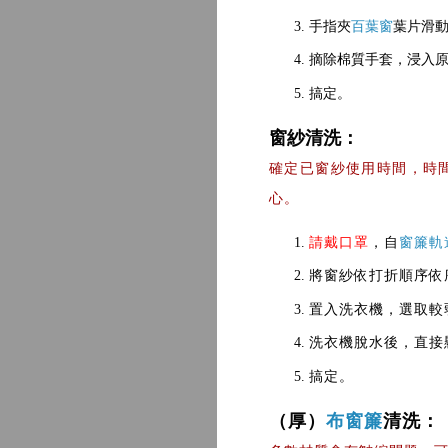
手指夾
百葉窗
葉片滑
摘除棉質手套，浸入
搞定。
窗紗清洗：
確定已窗紗使用時間，時
心。
請戴口罩
，自
窗簾軌
將窗紗依打折順序依
置入洗衣機，選取較
洗衣機脫水後，直接
搞定。
（厚）
布窗簾
清洗
：