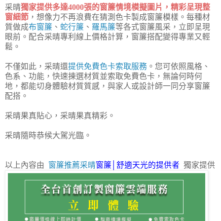
采晴
獨家提供多達4000張的窗簾情境模擬圖片，精彩呈現整
窗細節
，想像力不再浪費在猜測色卡製成窗簾模樣。每種材
質做成
布窗簾
、
蛇行簾
、
羅馬簾
等各式窗簾風采，立即呈現
眼前。配合采晴專利線上價格計算，窗簾搭配變得專業又輕
鬆。
不僅如此，采晴還
提供免費色卡索取服務
。您可依照風格、
色系、功能，快速揀選材質並索取免費色卡，無論何時何
地，都能切身體驗材質質感，與家人或設計師一同分享窗簾
配搭。
采晴果真貼心，采晴果真精彩。
采晴隨時恭候大駕光臨。
以上內容由
窗簾推薦
采晴
窗簾│舒適天光的提供者
獨家提供