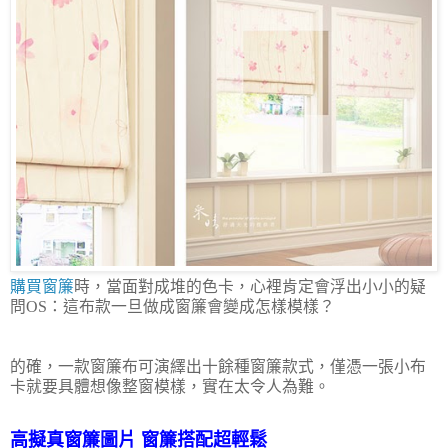
購買窗簾
時，當面對成堆的色卡，心裡肯定會浮出小小的疑
問OS：這布款一旦做成窗簾會變成怎樣模樣？
的確，一款窗簾布可演繹出十餘種窗簾款式，僅憑一張小布
卡就要具體想像整窗模樣，實在太令人為難。
高擬真窗簾圖片 窗簾搭配超輕鬆