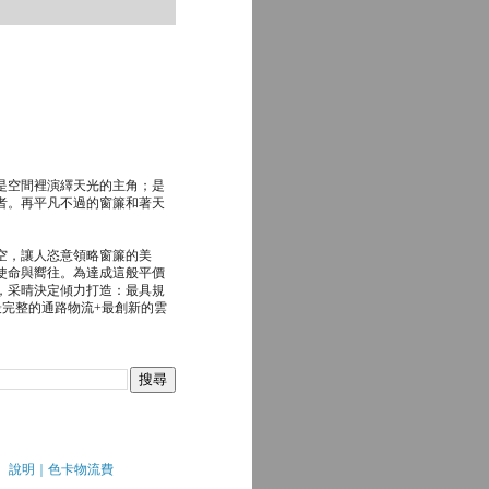
是空間裡演繹天光的主角；是
者。再平凡不過的窗簾和著天
空，讓人恣意領略窗簾的美
使命與嚮往。為達成這般平價
，采晴決定傾力打造：最具規
最完整的通路物流+最創新的雲
說明｜色卡物流費