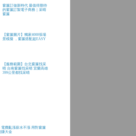
窗簾訂做新時代 最值得期待
的窗簾訂製電子商務｜采晴
窗簾
【窗簾圖片】獨家4000張場
景模擬 ，窗簾搭配超EASY
【服務範圍】台北窗簾找采
晴 台南窗簾找采晴 宜蘭高雄
399公里都找采晴
 電費亂漲薪水不漲 用對窗簾
能賺大金