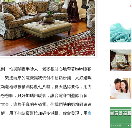
到，怕哭鬧夜半吵人，老婆很貼心地帶著baby睡客
了，緊接而來的電費讓我們付不起奶粉錢，只好邊喝
這顆老地球被糟蹋得亂七八糟，夏天熱得要命，用力
給爸爸聽，只好加碼用暖氣，讓台電賺到盈餘百多
省大金，這牌子真的有省電。但我們缺的奶粉錢遠遠
了解，用了些訣竅幫忙加碼多減賺。你會發現，用
窗
。