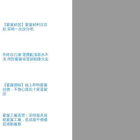
【窗簾材質】窗簾材料百百
款 采晴一次說分明
年終自己賺 電費亂漲薪水不
漲 用對窗簾省電節能賺大金
【窗簾價格】線上即時窗簾
估價，不擔心貨比十家還被
誆
窗簾工廠直營｜采晴最具規
模窗簾工廠，造就最平價優
質感動服務