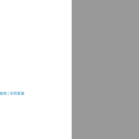
服務│采晴窗簾