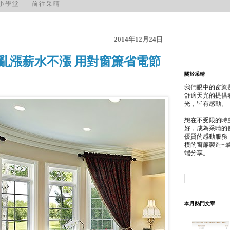
光小學堂
前往采晴
2014年12月24日
亂漲薪水不漲 用對窗簾省電節
關於采晴
我們眼中的窗簾
舒適天光的提供
光，皆有感動。
想在不受限的時
好，成為采晴的
優質的感動服務
模的窗簾製造+
端分享。
本月熱門文章