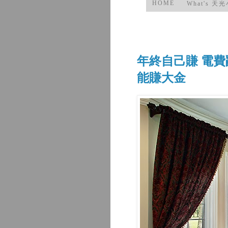
HOME
What's 天
年終自己賺 電費
能賺大金