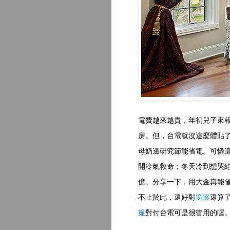
電費越來越貴，年初兒子來報
房。但，台電就沒這麼體貼
母奶邊研究節能省電。可憐
開冷氣救命；冬天冷到想哭
億。分享一下，用大金真能
不止於此，還好對
窗簾
還算
簾
對付台電可是很管用的喔