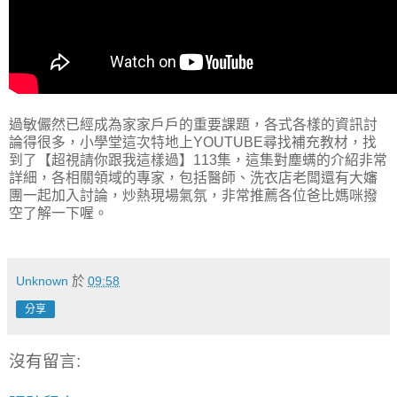
過敏儼然已經成為家家戶戶的重要課題，各式各樣的資訊討
論得很多，小學堂這次特地上YOUTUBE尋找補充教材，找
到了【超視請你跟我這樣過】113集，這集對塵螨的介紹非常
詳細，各相關領域的專家，包括醫師、洗衣店老闆還有大嬸
團一起加入討論，炒熱現場氣氛，非常推薦各位爸比媽咪撥
空了解一下喔。
Unknown
於
09:58
分享
沒有留言: