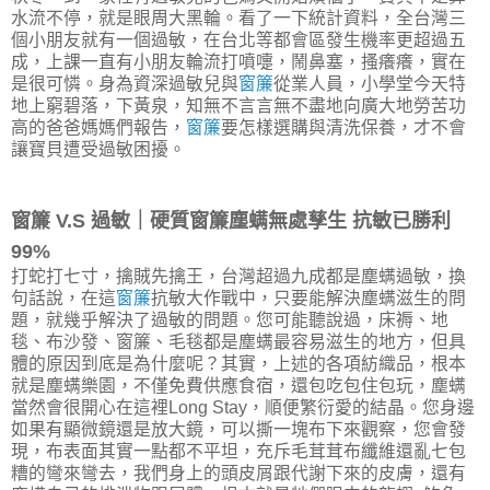
水流不停，就是眼周大黑輪。看了一下統計資料，全台灣三
個小朋友就有一個過敏，在台北等都會區發生機率更超過五
成，上課一直有小朋友輪流打噴嚏，鬧鼻塞，搔癢癢，實在
是很可憐。身為資深過敏兒與
窗簾
從業人員，小學堂今天特
地上窮碧落，下黃泉，知無不言言無不盡地向廣大地勞苦功
高的爸爸媽媽們報告，
窗簾
要怎樣選購與清洗保養，才不會
讓寶貝遭受過敏困擾。
窗簾 V.S 過敏｜硬質窗簾塵螨無處孳生 抗敏已勝利
99%
打蛇打七寸，擒賊先擒王，台灣超過九成都是塵螨過敏，換
句話說，在這
窗簾
抗敏大作戰中，只要能解決塵螨滋生的問
題，就幾乎解決了過敏的問題。您可能聽說過，床褥、地
毯、布沙發、窗簾、毛毯都是塵螨最容易滋生的地方，但具
體的原因到底是為什麼呢？其實，上述的各項紡織品，根本
就是塵螨樂園，不僅免費供應食宿，還包吃包住包玩，塵螨
當然會很開心在這裡Long Stay，順便繁衍愛的結晶。您身邊
如果有顯微鏡還是放大鏡，可以撕一塊布下來觀察，您會發
現，布表面其實一點都不平坦，充斥毛茸茸布纖維還亂七包
糟的彎來彎去，我們身上的頭皮屑跟代謝下來的皮膚，還有