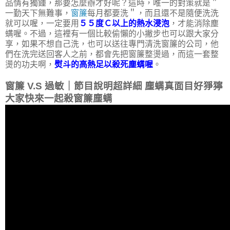
品情有獨鍾，那要怎麼辦才好呢？這時，唯一的對策就是＂
一勤天下無難事，
窗簾
每月都要洗＂，而且還不是隨便洗洗
就可以喔，一定要用
５５度Ｃ以上的熱水浸泡
，才能消除塵
螨喔。不過，這裡有一個比較偷懶的小撇步也可以跟大家分
享，如果不想自己洗，也可以送往專門清洗窗簾的公司，他
們在洗完送回客人之前，都會先把窗簾整燙過，而這一套整
燙的功夫啊，
熨斗的高熱足以殺死塵螨喔
。
窗簾 V.S 過敏｜節目說明超詳細 塵螨真面目好猙獰
大家快來一起殺窗簾塵螨