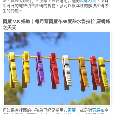
咪，真是太聰明了。沒錯！只要選用合適的
窗簾材質
，沒有
毛茸茸的纖維積聚塵螨的食物，就可以根本性的解決塵螨滋
生的問題。
窗簾 V.S 過敏｜每月幫窗簾布55度熱水魯拉拉 塵螨逃
之夭夭
但如果家裡面的小孩房已經是採用
布窗簾
，或是對
窗簾布
產