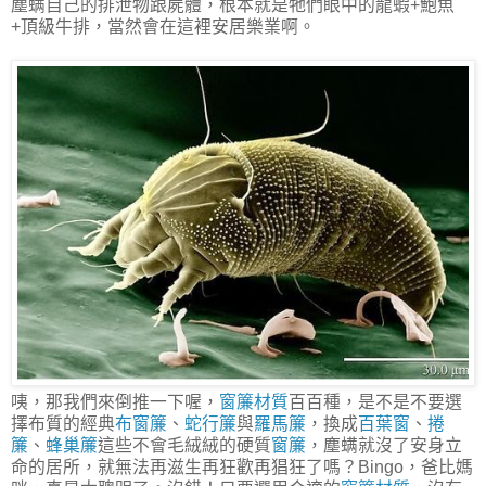
塵螨自己的排泄物跟屍體，根本就是牠們眼中的龍蝦+鮑魚
+頂級牛排，當然會在這裡安居樂業啊。
咦，那我們來倒推一下喔，
窗簾材質
百百種，是不是不要選
擇布質的經典
布窗簾
、
蛇行簾
與
羅馬簾
，換成
百葉窗
、
捲
簾
、
蜂巢簾
這些不會毛絨絨的硬質
窗簾
，塵螨就沒了安身立
命的居所，就無法再滋生再狂歡再猖狂了嗎？Bingo，爸比媽