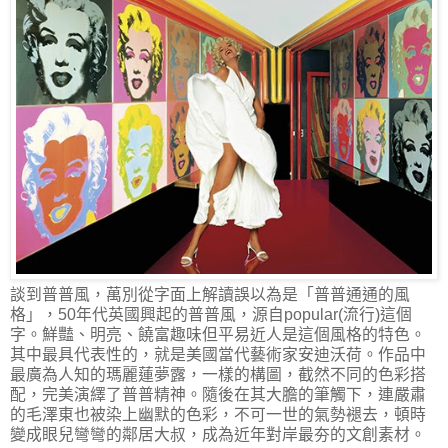
談到普普風，萬別從字面上解讀誤以為是「普普通通的風
格」，50年代英國興起的普普風，源自popular(流行)這個
字。鮮豔、明亮、饒富趣味但平易近人是這個風格的特色。
其中最具代表性的，就是美國當代藝術家安迪沃荷。作品中
最廣為人知的瑪麗蓮夢露，一樣的構圖，截然不同的色彩搭
配，完美演繹了普普精神。隨後在其大膽的筆觸下，連嚴肅
的毛澤東也被染上幽默的色彩，不可一世的氣勢褪去，頓時
變成眼兒彎彎的鄰居大叔，成為近年對岸最夯的文創素材。