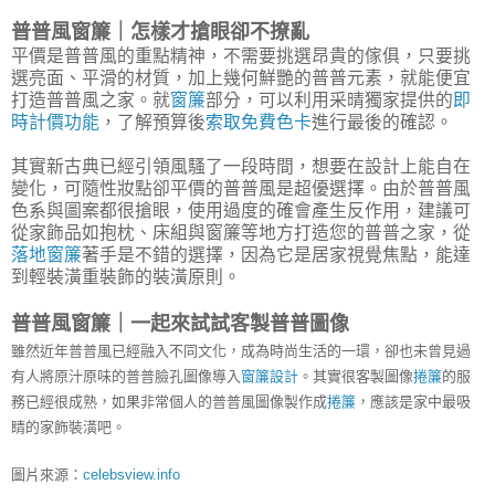
普普風窗簾｜怎樣才搶眼卻不撩亂
平價是普普風的重點精神，不需要挑選昂貴的傢俱，只要挑
選亮面、平滑的材質，加上幾何鮮艷的普普元素，就能便宜
打造普普風之家。就
窗簾
部分，可以利用采晴獨家提供的
即
時計價功能
，了解預算後
索取免費色卡
進行最後的確認。
其實新古典已經引領風騷了一段時間，想要在設計上能自在
變化，可隨性妝點卻平價的普普風是超優選擇。由於普普風
色系與圖案都很搶眼，使用過度的確會產生反作用，建議可
從家飾品如抱枕、床組與窗簾等地方打造您的普普之家，從
落地窗簾
著手是不錯的選擇，因為它是居家視覺焦點，能達
到輕裝潢重裝飾的裝潢原則。
普普風窗簾｜一起來試試客製普普圖像
雖然近年普普風已經融入不同文化，成為時尚生活的一環，卻也未曾見過
有人將原汁原味的普普臉孔圖像導入
窗簾設計
。其實很客製圖像
捲簾
的服
務已經很成熟，如果非常個人的普普風圖像製作成
捲簾
，應該是家中最吸
睛的家飾裝潢吧。
圖片來源：
celebsview.info