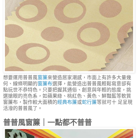
想要運用普普風
窗簾
來營造居家潮感，市面上有許多大量幾
何、線條明顯的
窗簾布
選擇，能營造出普普風輕鬆寫意卻有
點玩世不恭特色。只要把握其通俗、創意與年輕的態度，挑
選搶眼的亮色系，如蘋果綠、桃紅色、黃色、鮮豔藍等軟質
窗簾布，製作較大面積的
經典布簾
或
蛇行簾
等就可十 足呈現
活潑的普普風了。
普普風窗簾｜一點都不普普