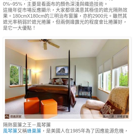
0%~95%，主要是看面布的顏色深淺與織造技術。
這幾年從市場反應顯示，大家都很滿意其極佳的遮光隔熱效
果。180cmX180cm的三明治布窗簾，亦約2900元。雖然其
遮光率稍弱於遮光捲簾，但兩側邊露光的程度會比捲簾好，
是它一大優點！
隔熱窗簾之王－風琴簾
風琴簾
又稱
蜂巢簾
，是美國人在1985年為了因應能源危機，