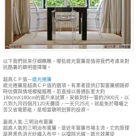
以下我們就來仔細瞧瞧，哪些遮光窗簾是值得我們考慮來對
抗酷暑的聰明選擇囉。
超高ＣＰ值－
遮光捲簾
遮光捲簾是超高ＣＰ值的選項，有業者提供訂製窗簾網路即
時估價與情境模擬服務，若直接以普通臥室大約
180cmX180cm的窗戶來試算，安裝到好一窗約2900元，以
六到九月四個月120天攤提，一天只25元，就能免於曝曬之
苦又省電節能，是相當聰明划算的投資。
最高人氣-三明治布窗簾
超高人氣的三明治布窗簾，是近年窗簾市場主流，它的原理
是將黑色消光紗織入布中，以擋除光線，遮光效果從