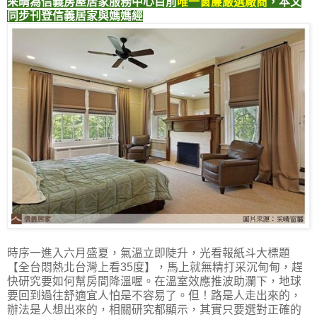
采晴為信義房屋居家服務中心目前
唯一窗簾嚴選廠商
，本文
同步刊登信義居家與媽媽經
時序一進入六月盛夏，氣溫立即陡升，光看報紙斗大標題
【全台悶熱北台灣上看35度】，馬上就無精打采沉甸甸，趕
快研究要如何幫房間降溫喔。在溫室效應推波助瀾下，地球
要回到過往舒適宜人怕是不容易了。但！路是人走出來的，
辦法是人想出來的，相關研究都顯示，其實只要選對正確的