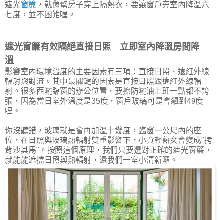
遮光
窗簾
，就像幫房子穿上隔熱衣，要讓窗戶旁室內降溫六
七度，並不困難喔。
遮光窗簾有效隔絕直接日照 立即室內降溫房間降
溫
影響室內環境溫度的主要因素有三項：直接日照、遠紅外線
輻射與對流。其中最關鍵的因素是直接日照跟遠紅外線輻
射。很多西曬臨窗的辦公位置，要擦防曬油上班一點都不誇
張，因為當日室外溫度是35度，窗戶玻璃可是會飆到49度
哩。
你沒聽錯，玻璃就是會再加溫十幾度，臨窗一公尺內的座
位，在日照與玻璃熱輻射雙重影響下，小資輕熟女會變成"拷
背沙其馬"。按照這個原理，我們只要選對正確的遮光窗簾，
就能能遮擋日照與熱輻射，還我們一室小清新囉。