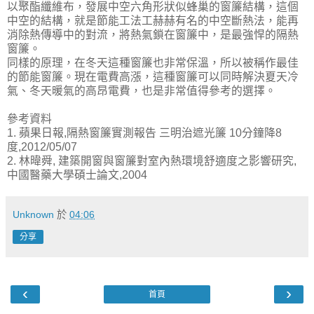
以聚酯纖維布，發展中空六角形狀似蜂巢的窗簾結構，這個
中空的結構，就是節能工法工赫赫有名的中空斷熱法，能再
消除熱傳導中的對流，將熱氣鎖在窗簾中，是最強悍的隔熱
窗簾。
同樣的原理，在冬天這種窗簾也非常保溫，所以被稱作最佳
的節能窗簾。現在電費高漲，這種窗簾可以同時解決夏天冷
氣、冬天暖氣的高昂電費，也是非常值得參考的選擇。
參考資料
1. 蘋果日報,隔熱窗簾實測報告 三明治遮光簾 10分鐘降8
度,2012/05/07
2. 林暐舜, 建築開窗與窗簾對室內熱環境舒適度之影響研究,
中國醫藥大學碩士論文,2004
Unknown
於
04:06
分享
‹
›
首頁